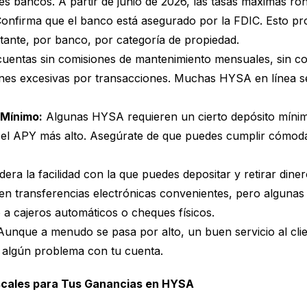
tes bancos. A partir de junio de 2026, las tasas máximas r
onfirma que el banco está asegurado por la FDIC. Esto pro
ante, por banco, por categoría de propiedad.
uentas sin comisiones de mantenimiento mensuales, sin co
ones excesivas por transacciones. Muchas HYSA en línea s
 Mínimo:
Algunas HYSA requieren un cierto depósito mínimo
 el APY más alto. Asegúrate de que puedes cumplir cómod
era la facilidad con la que puedes depositar y retirar dine
n transferencias electrónicas convenientes, pero algunas
a cajeros automáticos o cheques físicos.
unque a menudo se pasa por alto, un buen servicio al cli
s algún problema con tu cuenta.
scales para Tus Ganancias en HYSA