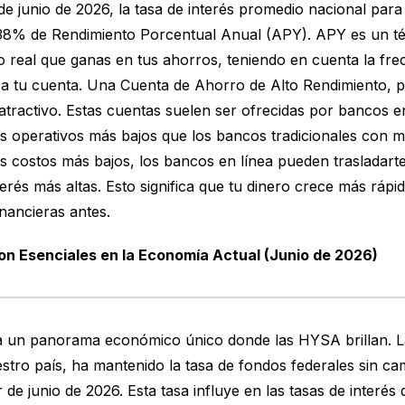
 de junio de 2026, la tasa de interés promedio nacional par
.38% de Rendimiento Porcentual Anual (APY). APY es un té
to real que ganas en tus ahorros, teniendo en cuenta la fre
 a tu cuenta. Una Cuenta de Ahorro de Alto Rendimiento, p
activo. Estas cuentas suelen ser ofrecidas por bancos en
s operativos más bajos que los bancos tradicionales con 
tos costos más bajos, los bancos en línea pueden trasladar
erés más altas. Esto significa que tu dinero crece más ráp
inancieras antes.
n Esenciales en la Economía Actual (Junio de 2026)
a un panorama económico único donde las HYSA brillan. La
stro país, ha mantenido la tasa de fondos federales sin ca
de junio de 2026. Esta tasa influye en las tasas de interés