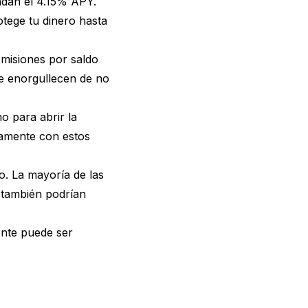
ondan el 4.15% APY.
tege tu dinero hasta
misiones por saldo
e enorgullecen de no
 para abrir la
amente con estos
ro. La mayoría de las
 también podrían
ente puede ser