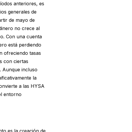
íodos anteriores, es
cios generales de
artir de mayo de
 dinero no crece al
ivo. Con una cuenta
nero está perdiendo
n ofreciendo tasas
s con ciertas
. Aunque incluso
ificativamente la
convierte a las HYSA
el entorno
to es la creación de