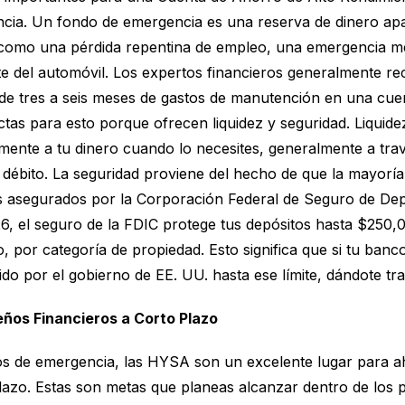
cia. Un fondo de emergencia es una reserva de dinero apa
 como una pérdida repentina de empleo, una emergencia m
e del automóvil. Los expertos financieros generalmente r
e tres a seis meses de gastos de manutención en una cuen
as para esto porque ofrecen liquidez y seguridad. Liquidez
mente a tu dinero cuando lo necesites, generalmente a tra
de débito. La seguridad proviene del hecho de que la mayor
s asegurados por la Corporación Federal de Seguro de Dep
026, el seguro de la FDIC protege tus depósitos hasta $250,
 por categoría de propiedad. Esto significa que si tu banco
ido por el gobierno de EE. UU. hasta ese límite, dándote tra
ños Financieros a Corto Plazo
os de emergencia, las HYSA son un excelente lugar para a
plazo. Estas son metas que planeas alcanzar dentro de los