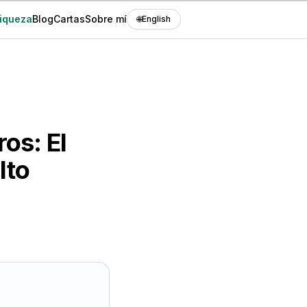
Riqueza
Blog
Cartas
Sobre mí
🌐
English
os: El
lto