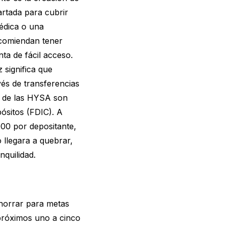
rtada para cubrir
édica o una
ecomiendan tener
ta de fácil acceso.
 significa que
vés de transferencias
ía de las HYSA son
ósitos (FDIC). A
000 por depositante,
 llegara a quebrar,
nquilidad.
horrar para metas
 próximos uno a cinco